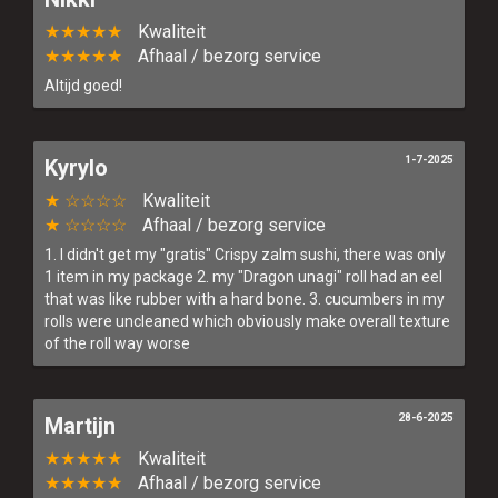
★★★★★
Kwaliteit
★★★★★
Afhaal / bezorg service
Altijd goed!
1-7-2025
Kyrylo
★ ☆☆☆☆
Kwaliteit
★ ☆☆☆☆
Afhaal / bezorg service
1. I didn't get my "gratis" Crispy zalm sushi, there was only
1 item in my package 2. my "Dragon unagi" roll had an eel
that was like rubber with a hard bone. 3. cucumbers in my
rolls were uncleaned which obviously make overall texture
of the roll way worse
28-6-2025
Martijn
★★★★★
Kwaliteit
★★★★★
Afhaal / bezorg service