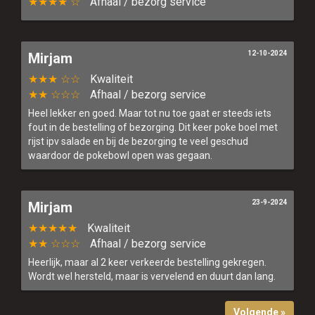
★★★★ ☆
Afhaal / bezorg service
12-10-2024
Mirjam
★★★ ☆☆
Kwaliteit
★★ ☆☆☆
Afhaal / bezorg service
Heel lekker en goed. Maar tot nu toe gaat er steeds iets
fout in de bestelling of bezorging. Dit keer poke boel met
rijst ipv salade en bij de bezorging te veel geschud
waardoor de pokebowl open was gegaan.
23-9-2024
Mirjam
★★★★★
Kwaliteit
★★ ☆☆☆
Afhaal / bezorg service
Heerlijk, maar al 2 keer verkeerde bestelling gekregen.
Wordt wel hersteld, maar is vervelend en duurt dan lang.
Volgende »