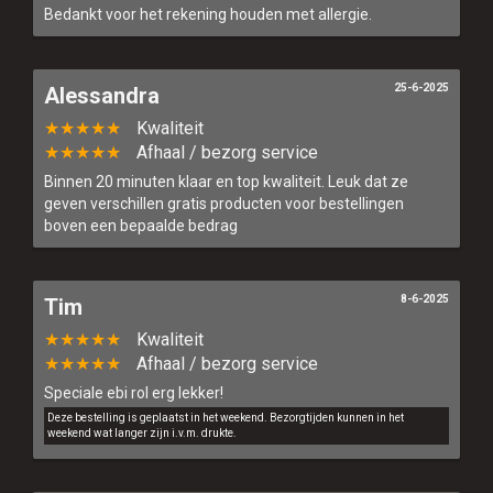
Bedankt voor het rekening houden met allergie.
25-6-2025
Alessandra
★★★★★
Kwaliteit
★★★★★
Afhaal / bezorg service
Binnen 20 minuten klaar en top kwaliteit. Leuk dat ze
geven verschillen gratis producten voor bestellingen
boven een bepaalde bedrag
8-6-2025
Tim
★★★★★
Kwaliteit
★★★★★
Afhaal / bezorg service
Speciale ebi rol erg lekker!
Deze bestelling is geplaatst in het weekend. Bezorgtijden kunnen in het
weekend wat langer zijn i.v.m. drukte.
Home