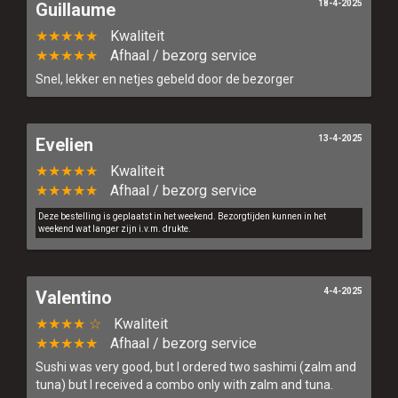
18-4-2025
Guillaume
★★★★★
Kwaliteit
★★★★★
Afhaal / bezorg service
Snel, lekker en netjes gebeld door de bezorger
13-4-2025
Evelien
★★★★★
Kwaliteit
★★★★★
Afhaal / bezorg service
Deze bestelling is geplaatst in het weekend. Bezorgtijden kunnen in het
weekend wat langer zijn i.v.m. drukte.
4-4-2025
Valentino
★★★★ ☆
Kwaliteit
★★★★★
Afhaal / bezorg service
Sushi was very good, but I ordered two sashimi (zalm and
tuna) but I received a combo only with zalm and tuna.