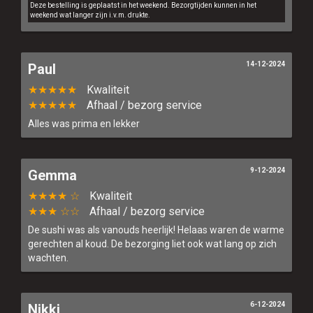
Deze bestelling is geplaatst in het weekend. Bezorgtijden kunnen in het
weekend wat langer zijn i.v.m. drukte.
14-12-2024
Paul
★★★★★
Kwaliteit
★★★★★
Afhaal / bezorg service
Alles was prima en lekker
9-12-2024
Gemma
★★★★ ☆
Kwaliteit
★★★ ☆☆
Afhaal / bezorg service
De sushi was als vanouds heerlijk! Helaas waren de warme
gerechten al koud. De bezorging liet ook wat lang op zich
wachten.
6-12-2024
Nikki