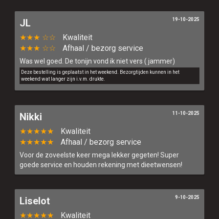
19-10-2025
JL
★★★ ☆☆
Kwaliteit
★★★ ☆☆
Afhaal / bezorg service
Was wel goed. De tonijn vond ik niet vers ( jammer)
Deze bestelling is geplaatst in het weekend. Bezorgtijden kunnen in het
weekend wat langer zijn i.v.m. drukte.
11-10-2025
Nikki
★★★★★
Kwaliteit
★★★★★
Afhaal / bezorg service
Voor de zoveelste keer mega lekker gegeten! Super
goede service en houden rekening met dieetwensen!
9-10-2025
Liselot
★★★★★
Kwaliteit