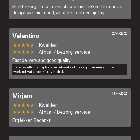
Snel bezorgd, maar de sushi was niet lekker. Textuur van
de rijst was niet goed, alsof de rol al een tijd lag.
27-4-2025
Valentino
★★★★★
Kwaliteit
★★★★★
Afhaal / bezorg service
Fast delivery and good quality!
Deze bestelling is geplaatst in het weekend. Bezorgtijden kunnen in het
weekend wat langer zijn i.v.m. drukte.
19-4-2025
Mirjam
★★★★★
Kwaliteit
★★★★★
Afhaal / bezorg service
Erg lekker! Bedankt!