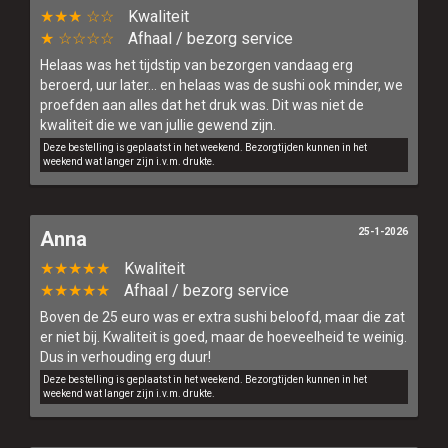
★★★ ☆☆
Kwaliteit
★ ☆☆☆☆
Afhaal / bezorg service
Helaas was het tijdstip van bezorgen vandaag erg
beroerd, uur later… en helaas was de sushi ook minder, we
proefden aan alles dat het druk was. Dit was niet de
kwaliteit die we van jullie gewend zijn.
Deze bestelling is geplaatst in het weekend. Bezorgtijden kunnen in het
weekend wat langer zijn i.v.m. drukte.
25-1-2026
Anna
★★★★★
Kwaliteit
★★★★★
Afhaal / bezorg service
Boven de 25 euro was er extra sushi beloofd, maar die zat
er niet bij. Kwaliteit is goed, maar de hoeveelheid te weinig.
Dus in verhouding erg duur!
Deze bestelling is geplaatst in het weekend. Bezorgtijden kunnen in het
weekend wat langer zijn i.v.m. drukte.