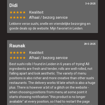
3-6-2025
Didi
Menu
★★★★★
Kwaliteit
★★★★★
Afhaal / bezorg service
Bestel online
Lekkere verse sushi, snelle en vriendelijke bezorging en
goede deals op de website. Mijn favoriet in Leiden.
Allergenen
28-5-2025
Raunak
Contact
★★★★★
Kwaliteit
Login
★★★★★
Afhaal / bezorg service
Best sushi rolls I found in Leiden in 6 years of trying! All
ingredients are fresh and tender, rolls are well-rolled, not
falling apart and look aesthetic. The variety of menu
positions is also richer and more creative than other sushi
restaurants. The delivery works til late which is also a huge
plus. There is however a bit of a glitch on the website -
when choosing positions from menu at some point it
starts showing notification "this product is no longer
avaliable" at every position, so I had to restart the page