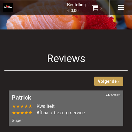
Bestelling
×
Tog
›
€ 0,00
navi
Kies een vestiging
Reviews
U heeft nog geen producten in uw
winkelmandje.
Volgende »
24-7-2026
Patrick
★★★★★
Kwaliteit
Totaal:
€ 0,00
★★★★★
Afhaal / bezorg service
Super