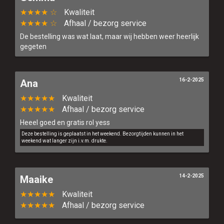
★★★★ ☆
Kwaliteit
★★★★ ☆
Afhaal / bezorg service
De bestelling was wat laat, maar wij hebben weer heerlijk
gegeten
16-2-2025
Ana
★★★★★
Kwaliteit
★★★★★
Afhaal / bezorg service
Heeel goed en gratis rol yess
Deze bestelling is geplaatst in het weekend. Bezorgtijden kunnen in het
weekend wat langer zijn i.v.m. drukte.
14-2-2025
Maaike
★★★★★
Kwaliteit
★★★★★
Afhaal / bezorg service