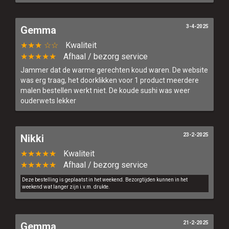
3-4-2025
Gemma
★★★ ☆☆
Kwaliteit
★★★★★
Afhaal / bezorg service
Jammer dat de warme gerechten koud waren. De website
was erg traag, het doorklikken voor 1 product meerdere
malen bestellen werkt niet. De koude sushi was weer
ouderwets lekker
23-2-2025
Nikki
★★★★★
Kwaliteit
★★★★★
Afhaal / bezorg service
Deze bestelling is geplaatst in het weekend. Bezorgtijden kunnen in het
weekend wat langer zijn i.v.m. drukte.
21-2-2025
Gemma