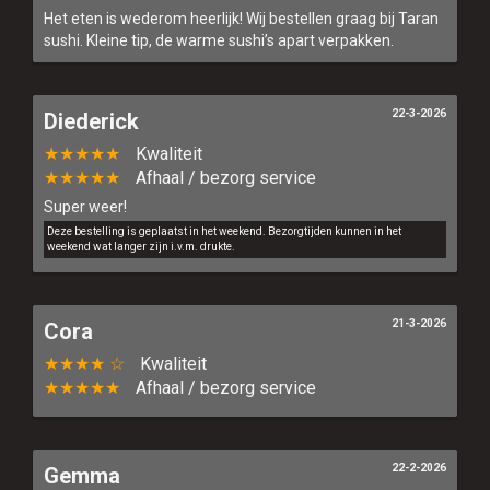
Het eten is wederom heerlijk! Wij bestellen graag bij Taran
sushi. Kleine tip, de warme sushi’s apart verpakken.
22-3-2026
Diederick
★★★★★
Kwaliteit
★★★★★
Afhaal / bezorg service
Super weer!
Deze bestelling is geplaatst in het weekend. Bezorgtijden kunnen in het
weekend wat langer zijn i.v.m. drukte.
21-3-2026
Cora
★★★★ ☆
Kwaliteit
★★★★★
Afhaal / bezorg service
22-2-2026
Gemma