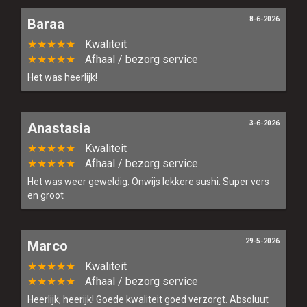
Verder winkelen
8-6-2026
Baraa
Bestellen
★★★★★
Kwaliteit
★★★★★
Afhaal / bezorg service
Het was heerlijk!
3-6-2026
Anastasia
★★★★★
Kwaliteit
★★★★★
Afhaal / bezorg service
Het was weer geweldig. Onwijs lekkere sushi. Super vers
en groot
29-5-2026
Marco
★★★★★
Kwaliteit
★★★★★
Afhaal / bezorg service
Heerlijk, heerijk! Goede kwaliteit goed verzorgt. Absoluut