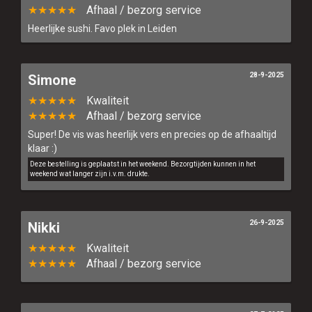
★★★★★
Afhaal / bezorg service
Heerlijke sushi. Favo plek in Leiden
28-9-2025
Simone
★★★★★
Kwaliteit
★★★★★
Afhaal / bezorg service
Super! De vis was heerlijk vers en precies op de afhaaltijd
klaar :)
Deze bestelling is geplaatst in het weekend. Bezorgtijden kunnen in het
weekend wat langer zijn i.v.m. drukte.
26-9-2025
Nikki
★★★★★
Kwaliteit
★★★★★
Afhaal / bezorg service