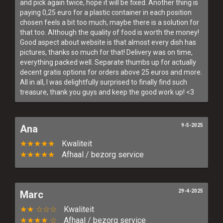
and pick again twice, hope it will be fixed. Another thing is
paying 0,25 euro for a plastic container in each position
chosen feels a bit too much, maybe there is a solution for
that too. Although the quality of food is worth the money!
Good aspect about website is that almost every dish has
pictures, thanks so much for that! Delivery was on time,
everything packed well. Separate thumbs up for actually
decent gratis options for orders above 25 euros and more.
All in all, I was delightfully surprised to finally find such
treasure, thank you guys and keep the good work up! <3
9-5-2025
Ana
★★★★★
Kwaliteit
★★★★★
Afhaal / bezorg service
29-4-2025
Marc
★★ ☆☆☆
Kwaliteit
★★★★ ☆
Afhaal / bezorg service