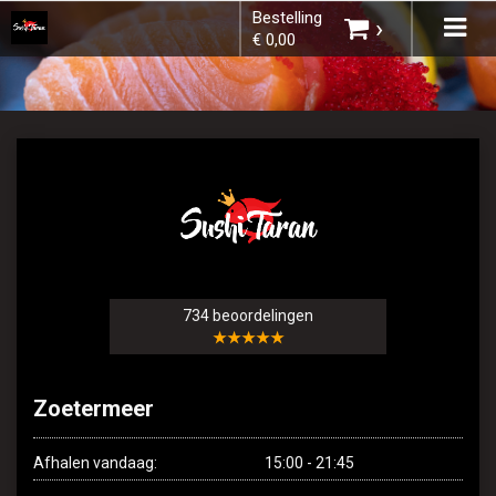
Bestelling
×
Tog
›
€ 0,00
navi
Kies een vestiging
U heeft nog geen producten in uw
winkelmandje.
734 beoordelingen
★★★★★
Zoetermeer
Totaal:
€ 0,00
Afhalen vandaag:
15:00 - 21:45