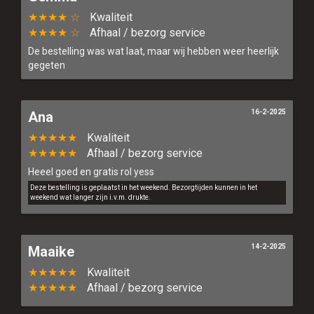
★★★★ ☆
Kwaliteit
★★★★ ☆
Afhaal / bezorg service
De bestelling was wat laat, maar wij hebben weer heerlijk
gegeten
16-2-2025
Ana
★★★★★
Kwaliteit
★★★★★
Afhaal / bezorg service
Heeel goed en gratis rol yess
Deze bestelling is geplaatst in het weekend. Bezorgtijden kunnen in het
weekend wat langer zijn i.v.m. drukte.
14-2-2025
Maaike
★★★★★
Kwaliteit
★★★★★
Afhaal / bezorg service