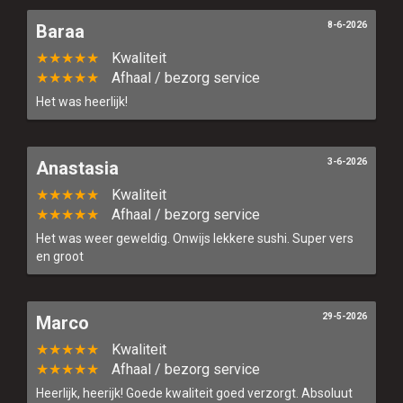
Verder winkelen
8-6-2026
Baraa
Bestellen
★★★★★
Kwaliteit
★★★★★
Afhaal / bezorg service
Het was heerlijk!
3-6-2026
Anastasia
★★★★★
Kwaliteit
★★★★★
Afhaal / bezorg service
Het was weer geweldig. Onwijs lekkere sushi. Super vers
en groot
29-5-2026
Marco
★★★★★
Kwaliteit
★★★★★
Afhaal / bezorg service
Heerlijk, heerijk! Goede kwaliteit goed verzorgt. Absoluut