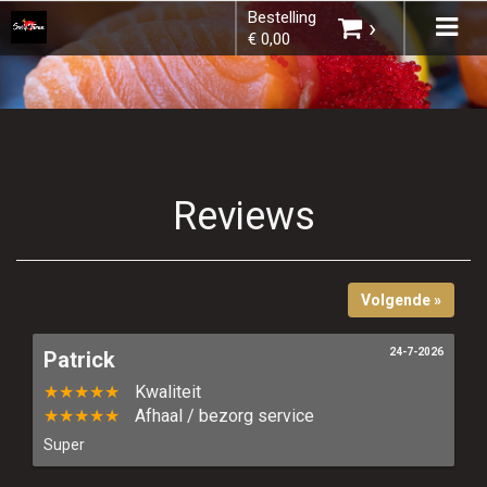
Bestelling
×
Tog
›
€ 0,00
navi
Kies een vestiging
Reviews
U heeft nog geen producten in uw
winkelmandje.
Volgende »
24-7-2026
Patrick
★★★★★
Kwaliteit
Totaal:
€ 0,00
★★★★★
Afhaal / bezorg service
Super