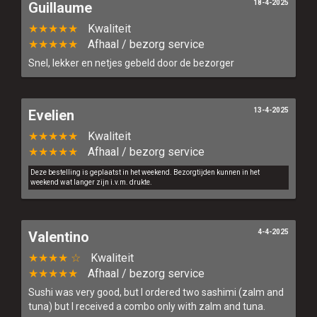
18-4-2025
Guillaume
★★★★★
Kwaliteit
★★★★★
Afhaal / bezorg service
Snel, lekker en netjes gebeld door de bezorger
13-4-2025
Evelien
★★★★★
Kwaliteit
★★★★★
Afhaal / bezorg service
Deze bestelling is geplaatst in het weekend. Bezorgtijden kunnen in het
weekend wat langer zijn i.v.m. drukte.
4-4-2025
Valentino
★★★★ ☆
Kwaliteit
★★★★★
Afhaal / bezorg service
Sushi was very good, but I ordered two sashimi (zalm and
tuna) but I received a combo only with zalm and tuna.