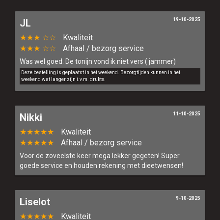
19-10-2025
JL
★★★ ☆☆
Kwaliteit
★★★ ☆☆
Afhaal / bezorg service
Was wel goed. De tonijn vond ik niet vers ( jammer)
Deze bestelling is geplaatst in het weekend. Bezorgtijden kunnen in het
weekend wat langer zijn i.v.m. drukte.
11-10-2025
Nikki
★★★★★
Kwaliteit
★★★★★
Afhaal / bezorg service
Voor de zoveelste keer mega lekker gegeten! Super
goede service en houden rekening met dieetwensen!
9-10-2025
Liselot
★★★★★
Kwaliteit