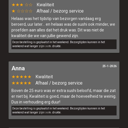
★★★ ☆☆
Kwaliteit
★ ☆☆☆☆
Afhaal / bezorg service
Helaas was het tijdstip van bezorgen vandaag erg
beroerd, uur later… en helaas was de sushi ook minder, we
proefden aan alles dat het druk was. Dit was niet de
kwaliteit die we van jullie gewend zijn.
Deze bestelling is geplaatst in het weekend. Bezorgtijden kunnen in het
weekend wat langer zijn i.v.m. drukte.
25-1-2026
Anna
★★★★★
Kwaliteit
★★★★★
Afhaal / bezorg service
Boven de 25 euro was er extra sushi beloofd, maar die zat
er niet bij. Kwaliteit is goed, maar de hoeveelheid te weinig.
Dus in verhouding erg duur!
Deze bestelling is geplaatst in het weekend. Bezorgtijden kunnen in het
weekend wat langer zijn i.v.m. drukte.