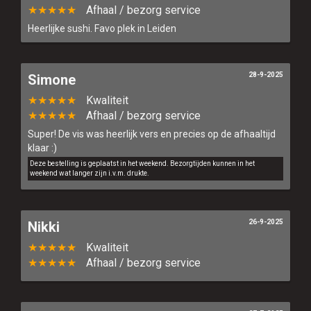
★★★★★
Afhaal / bezorg service
Heerlijke sushi. Favo plek in Leiden
28-9-2025
Simone
★★★★★
Kwaliteit
★★★★★
Afhaal / bezorg service
Super! De vis was heerlijk vers en precies op de afhaaltijd
klaar :)
Deze bestelling is geplaatst in het weekend. Bezorgtijden kunnen in het
weekend wat langer zijn i.v.m. drukte.
26-9-2025
Nikki
★★★★★
Kwaliteit
★★★★★
Afhaal / bezorg service