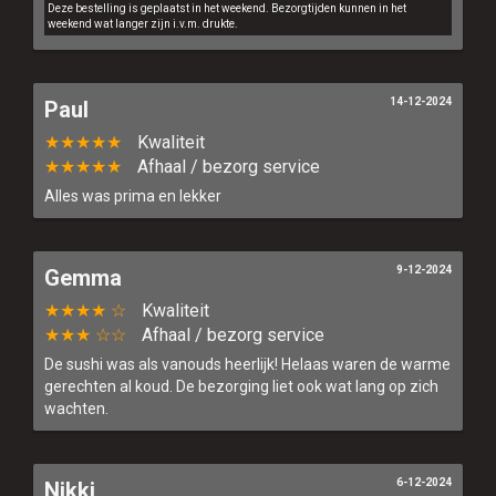
Deze bestelling is geplaatst in het weekend. Bezorgtijden kunnen in het
weekend wat langer zijn i.v.m. drukte.
14-12-2024
Paul
★★★★★
Kwaliteit
★★★★★
Afhaal / bezorg service
Alles was prima en lekker
9-12-2024
Gemma
★★★★ ☆
Kwaliteit
★★★ ☆☆
Afhaal / bezorg service
De sushi was als vanouds heerlijk! Helaas waren de warme
gerechten al koud. De bezorging liet ook wat lang op zich
wachten.
6-12-2024
Nikki