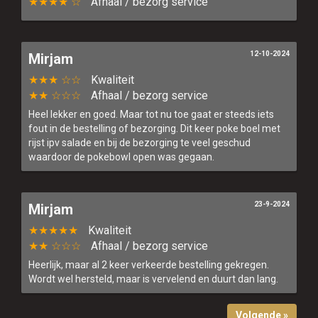
★★★★ ☆
Afhaal / bezorg service
12-10-2024
Mirjam
★★★ ☆☆
Kwaliteit
★★ ☆☆☆
Afhaal / bezorg service
Heel lekker en goed. Maar tot nu toe gaat er steeds iets
fout in de bestelling of bezorging. Dit keer poke boel met
rijst ipv salade en bij de bezorging te veel geschud
waardoor de pokebowl open was gegaan.
23-9-2024
Mirjam
★★★★★
Kwaliteit
★★ ☆☆☆
Afhaal / bezorg service
Heerlijk, maar al 2 keer verkeerde bestelling gekregen.
Wordt wel hersteld, maar is vervelend en duurt dan lang.
Volgende »