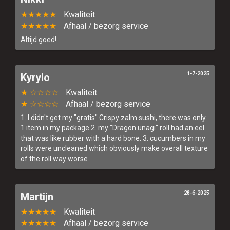
★★★★★
Kwaliteit
★★★★★
Afhaal / bezorg service
Altijd goed!
1-7-2025
Kyrylo
★ ☆☆☆☆
Kwaliteit
★ ☆☆☆☆
Afhaal / bezorg service
1. I didn't get my "gratis" Crispy zalm sushi, there was only
1 item in my package 2. my "Dragon unagi" roll had an eel
that was like rubber with a hard bone. 3. cucumbers in my
rolls were uncleaned which obviously make overall texture
of the roll way worse
28-6-2025
Martijn
★★★★★
Kwaliteit
★★★★★
Afhaal / bezorg service