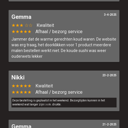
3-4-2025
Gemma
★★★ ☆☆
Kwaliteit
★★★★★
Afhaal / bezorg service
Jammer dat de warme gerechten koud waren. De website
was erg traag, het doorklikken voor 1 product meerdere
malen bestellen werkt niet. De koude sushi was weer
ouderwets lekker
23-2-2025
Nikki
★★★★★
Kwaliteit
★★★★★
Afhaal / bezorg service
Deze bestelling is geplaatst in het weekend. Bezorgtijden kunnen in het
weekend wat langer zijn i.v.m. drukte.
21-2-2025
Gemma