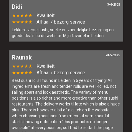
3-6-2025
Didi
Menu
★★★★★
Kwaliteit
★★★★★
Afhaal / bezorg service
Bestel online
Lekkere verse sushi, snelle en vriendelijke bezorging en
goede deals op de website. Mijn favoriet in Leiden.
Allergenen
28-5-2025
Raunak
Contact
★★★★★
Kwaliteit
Login
★★★★★
Afhaal / bezorg service
Best sushi rolls I found in Leiden in 6 years of trying! All
ingredients are fresh and tender, rolls are well-rolled, not
falling apart and look aesthetic. The variety of menu
positions is also richer and more creative than other sushi
restaurants. The delivery works til late which is also a huge
plus. There is however a bit of a glitch on the website -
when choosing positions from menu at some point it
starts showing notification "this product is no longer
avaliable" at every position, so I had to restart the page