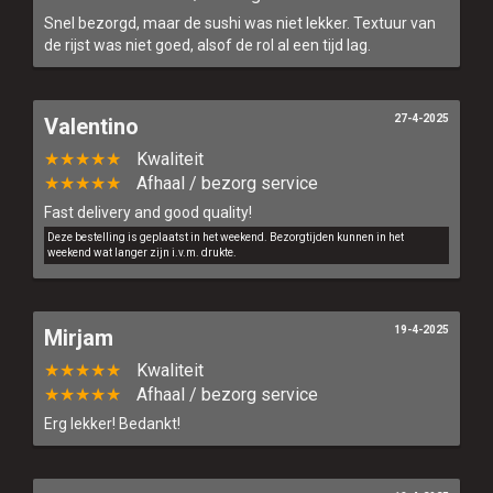
Snel bezorgd, maar de sushi was niet lekker. Textuur van
de rijst was niet goed, alsof de rol al een tijd lag.
27-4-2025
Valentino
★★★★★
Kwaliteit
★★★★★
Afhaal / bezorg service
Fast delivery and good quality!
Deze bestelling is geplaatst in het weekend. Bezorgtijden kunnen in het
weekend wat langer zijn i.v.m. drukte.
19-4-2025
Mirjam
★★★★★
Kwaliteit
★★★★★
Afhaal / bezorg service
Erg lekker! Bedankt!