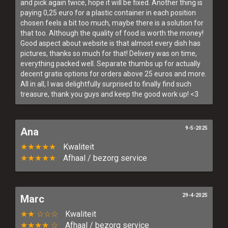
and pick again twice, hope it will be fixed. Another thing is
paying 0,25 euro for a plastic container in each position
chosen feels a bit too much, maybe there is a solution for
that too. Although the quality of food is worth the money!
Good aspect about website is that almost every dish has
pictures, thanks so much for that! Delivery was on time,
everything packed well. Separate thumbs up for actually
decent gratis options for orders above 25 euros and more.
All in all, I was delightfully surprised to finally find such
treasure, thank you guys and keep the good work up! <3
9-5-2025
Ana
★★★★★
Kwaliteit
★★★★★
Afhaal / bezorg service
29-4-2025
Marc
★★ ☆☆☆
Kwaliteit
★★★★ ☆
Afhaal / bezorg service