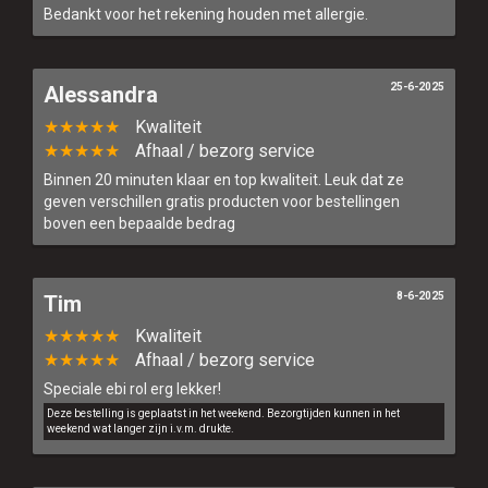
Bedankt voor het rekening houden met allergie.
25-6-2025
Alessandra
★★★★★
Kwaliteit
★★★★★
Afhaal / bezorg service
Binnen 20 minuten klaar en top kwaliteit. Leuk dat ze
geven verschillen gratis producten voor bestellingen
boven een bepaalde bedrag
8-6-2025
Tim
★★★★★
Kwaliteit
★★★★★
Afhaal / bezorg service
Speciale ebi rol erg lekker!
Deze bestelling is geplaatst in het weekend. Bezorgtijden kunnen in het
weekend wat langer zijn i.v.m. drukte.
Home