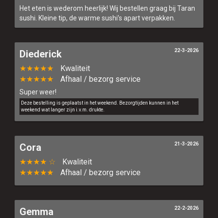
Het eten is wederom heerlijk! Wij bestellen graag bij Taran
sushi. Kleine tip, de warme sushi’s apart verpakken.
22-3-2026
Diederick
★★★★★
Kwaliteit
★★★★★
Afhaal / bezorg service
Super weer!
Deze bestelling is geplaatst in het weekend. Bezorgtijden kunnen in het
weekend wat langer zijn i.v.m. drukte.
21-3-2026
Cora
★★★★ ☆
Kwaliteit
★★★★★
Afhaal / bezorg service
22-2-2026
Gemma