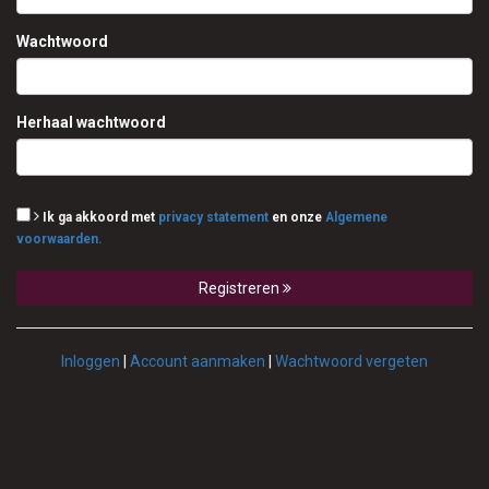
Verder winkelen
Bestel online
Wachtwoord
Bestellen
Allergenen
Herhaal wachtwoord
Contact
Login
Ik ga akkoord met
privacy statement
en onze
Algemene
voorwaarden.
Registreren
Inloggen
|
Account aanmaken
|
Wachtwoord vergeten